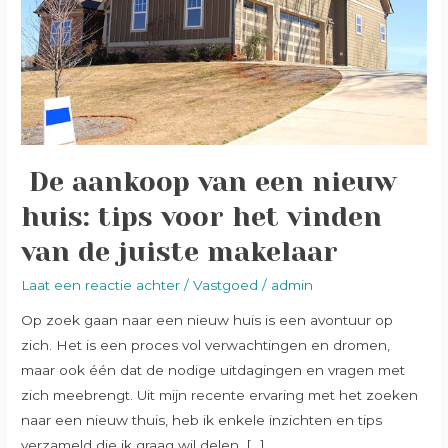
huis:
tips
voor
het
vinden
van
de
​ De aankoop van een nieuw
juiste
makelaar
huis: tips voor het vinden
van de juiste makelaar
Laat een reactie achter
/
Vastgoed
/
admin
Op zoek gaan naar een nieuw huis is een avontuur op
zich. Het is een proces vol verwachtingen en dromen,
maar ook één dat de nodige uitdagingen en vragen met
zich meebrengt. Uit mijn recente ervaring met het zoeken
naar een nieuw thuis, heb ik enkele inzichten en tips
verzameld die ik graag wil delen, […]