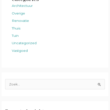
Architectuur
Overige
Renovatie
Thuis
Tuin
Uncategorized
Vastgoed
Z
o
e
k