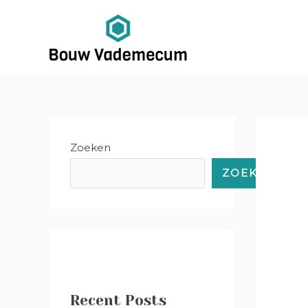
Ga
Bericht
naar
navigatie
de
inhoud
Zoeken
ZOEKEN
Recent Posts