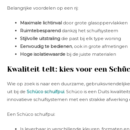
Belangrijke voordelen op een rij:
Maximale lichtinval
door grote glasoppervlakken
Ruimtebesparend
dankzij het schuifsysteem
Stijlvolle uitstraling
die past bij elk type woning
Eenvoudig te bedienen
, ook in grote afmetingen
Hoge isolatiewaarde
bij de juiste materialen
Kwaliteit telt: kies voor een Schü
Wie op zoek is naar een duurzame, gebruiksvriendelijke 
uit bij de
Schüco schuifpui
. Schüco is een Duits kwalite
innovatieve schuifsystemen met een strakke afwerking e
Een Schüco schuifpui:
Is leverbaar in verschillende kleuren, formaten e