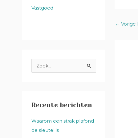
Vastgoed
←
Vorige 
Z
o
e
k
n
Recente berichten
a
Waarom een strak plafond
a
de sleutel is
r