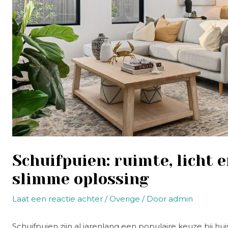
Schuifpuien: ruimte, licht 
slimme oplossing
Laat een reactie achter
/
Overige
/ Door
admin
Schuifpuien zijn al jarenlang een populaire keuze bij h