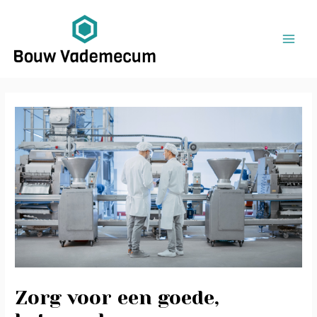
Ga
Bericht
MAI
naar
navigatie
ME
de
inhoud
Zorg voor een goede,