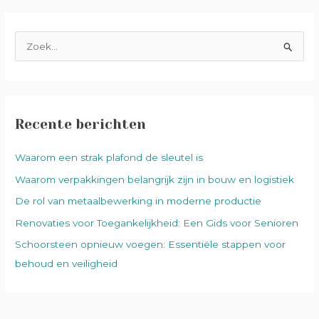
Z
o
e
k
Recente berichten
n
a
Waarom een strak plafond de sleutel is
a
Waarom verpakkingen belangrijk zijn in bouw en logistiek
r
De rol van metaalbewerking in moderne productie
:
Renovaties voor Toegankelijkheid: Een Gids voor Senioren
Schoorsteen opnieuw voegen: Essentiële stappen voor
behoud en veiligheid